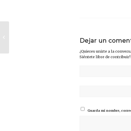
FECOBA SOLICITÒ AL GOBIERNO
PORTEÑO LA REAPERTURA
Dejar un comen
COMERCIAL
¿Quieres unirte a la conver
Siéntete libre de contribuir!
Guarda mi nombre, correo