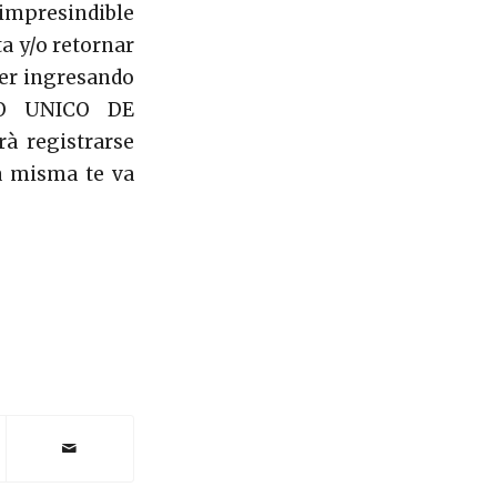
mpresindible
ta y/o retornar
ner ingresando
DO UNICO DE
à registrarse
la misma te va