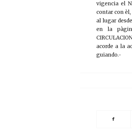
vigencia el
contar con èl,
al lugar desd
en la pàgi
CIRCULACION,
acorde a la a
guiando.-